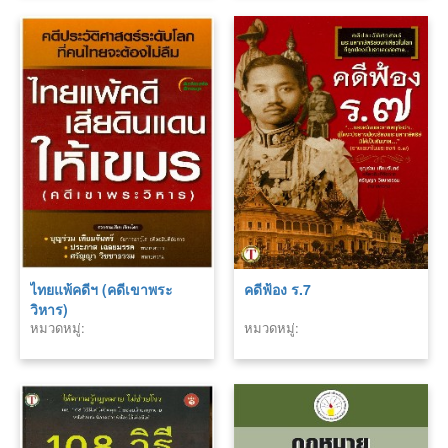
ไทยแพ้คดีฯ (คดีเขาพระ
คดีฟ้อง ร.7
วิหาร)
หมวดหมู่:
หมวดหมู่: