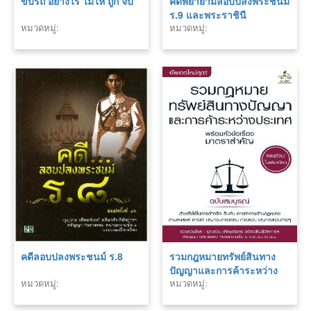
ขับรถ อย่างไร ไม่ให้ ถูก จับ
คดีพยายามลอบปลงพระชนม์
ร.9 และพระราชินี
หมวดหมู่:
หมวดหมู่:
คดีลอบปลงพระชนม์ ร.8
รวมกฎหมายทรัพย์สินทาง
ปัญญาและการค้าระหว่าง
หมวดหมู่:
หมวดหมู่:
ประเทศ พร้อมหัวข้อเรื่อง
มาตราสำคัญ ฉบับสมบูรณ์