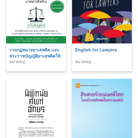
รวมกฎหมายยาเสพติด และ
English for Lawyers
พระราชบัญญัติยาเสพติดให้
หมวดหมู่:
หมวดหมู่:
โทษ (ฉบับอัพเดตเรื่องการ
ครอบครองกัญชา) พร้อม
หัวข้อเรื่องมาตราสำคัญ
ฉบับสมบูรณ์