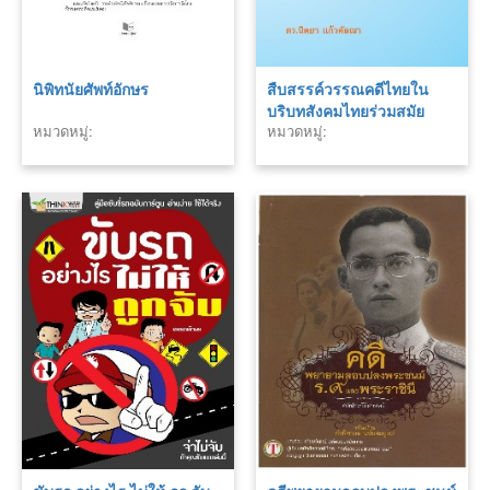
นิพิทนัยศัพท์อักษร
สืบสรรค์วรรณคดีไทยใน
บริบทสังคมไทยร่วมสมัย
หมวดหมู่:
หมวดหมู่: