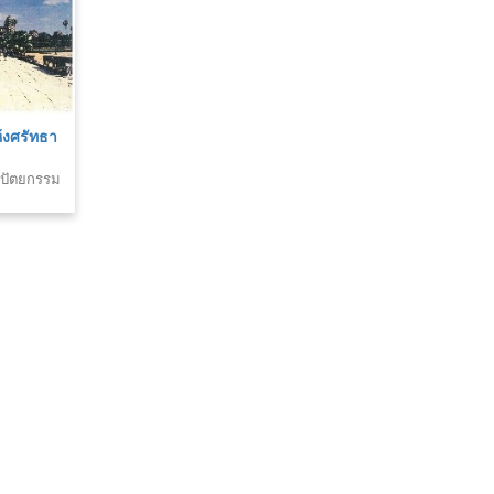
้งศรัทธา
าปัตยกรรม