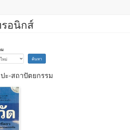
ทรอนิกส์
าม
ค้นหา
ลปะ-สถาปัตยกรรม