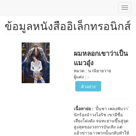
Toggl
navig
ข้อมูลหนังสืออิเล็กทรอนิกส์
ข้าม
ไป
ยัง
เนื้อหา
หลัก
ผมหลอกเขาว่าเป็น
แมวอุ๋ง
หมวด : นวนิยายวาย
ผู้แต่ง : -
ตัวอย่าง
เนื้อหาย่อ :
‘ปั้นชา เพลงพันวา’
นักร้องนำวงไอริช เขามีชื่อ
เสียงโด่งดัง จนทะยานขึ้นสู่จุด
สูงสุดของวงการบันเทิง แต่
แล้วข่าวฉาวพวกนั้นกลับทำให้