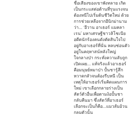
ชื่อเสียงของเขาพังทลาย เกิด
เป็นกระแสต่อต้านที่รุนแรงจน
ต้องหนีไปเริ่มต้นชีวิตใหม่ ด้วย
การช่วยเหลือจากอีนิกม่านาม
ว่า... ‘อีวาน อาเธอร์ แมคลา
เรน’ มหาเศรษฐีชาวลิโซเนีย
อดีตนักร้องคนดังตัดสินใจไป
อยู่กับอาเธอร์ที่นั่น หลบซ่อนตัว
อยู่ในคฤหาสน์หลังใหญ่
ใจกลางป่า กระทั่งความลับถูก
เปิดเผย... แท้จริงแล้วอาเธอร์
คือมนุษย์หมาป่า ปั้นชารู้สึก
หวาดกลัวจนต้องรีบหนี เป็น
เหตุให้อาเธอร์เริ่มคิดแผนการ
ใหม่ เขาเลือกกลายร่างเป็น
สัตว์ตัวอื่นเพื่อตามง้อปั้นชา
กลับคืนมา ซึ่งสัตว์ที่อาเธอร์
เลือกจะเป็นก็คือ...แมวส้มอ้วน
กลมตัวนั้น